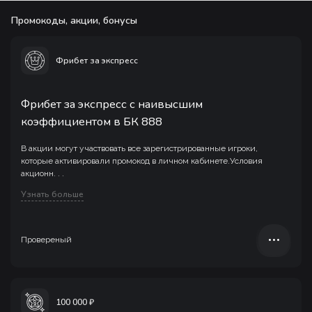
Промокоды, акции, бонусы
Фрибет за экспресс
Фрибет за экспресс с наивысшим
коэффициентом в БК 888
В акции могут участвовать все зарегистрированные игроки,
которые активировали промокод в личном кабинете.Условия
акционн. . .
Узнать больше
Провереный
100 000 ₽