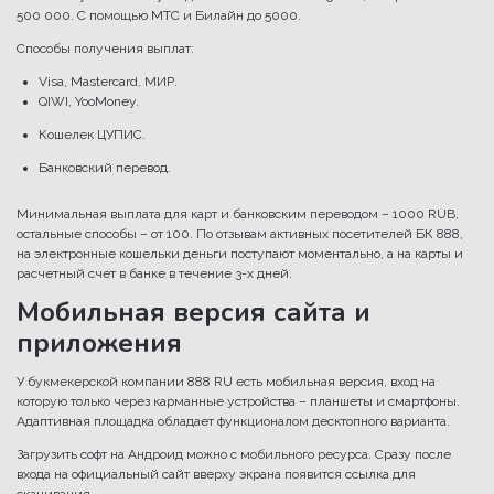
500 000. С помощью МТС и Билайн до 5000.
Способы получения выплат:
Visa, Mastercard, МИР.
QIWI, YooMoney.
Кошелек ЦУПИС.
Банковский перевод.
Минимальная выплата для карт и банковским переводом – 1000 RUB,
остальные способы – от 100. По отзывам активных посетителей БК 888,
на электронные кошельки деньги поступают моментально, а на карты и
расчетный счет в банке в течение 3-х дней.
Мобильная версия сайта и
приложения
У букмекерской компании 888 RU есть мобильная версия, вход на
которую только через карманные устройства – планшеты и смартфоны.
Адаптивная площадка обладает функционалом десктопного варианта.
Загрузить софт на Андроид можно с мобильного ресурса. Сразу после
входа на официальный сайт вверху экрана появится ссылка для