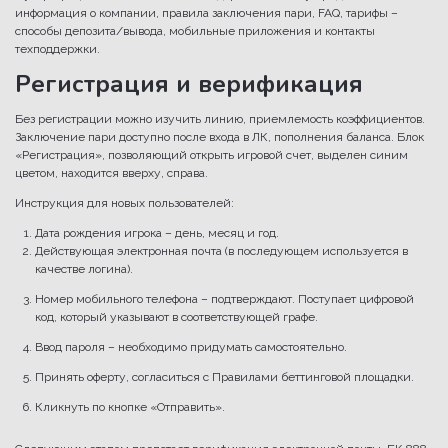
информация о компании, правила заключения пари, FAQ, тарифы –
способы депозита/вывода, мобильные приложения и контакты
техподдержки.
Регистрация и верификация
Без регистрации можно изучить линию, приемлемость коэффициентов.
Заключение пари доступно после входа в ЛК, пополнения баланса. Блок
«Регистрация», позволяющий открыть игровой счет, выделен синим
цветом, находится вверху, справа.
Инструкция для новых пользователей:
Дата рождения игрока – день, месяц и год.
Действующая электронная почта (в последующем используется в
качестве логина).
Номер мобильного телефона – подтверждают. Поступает цифровой
код, который указывают в соответствующей графе.
Ввод пароля – необходимо придумать самостоятельно.
Принять оферту, согласиться с Правилами беттинговой площадки.
Кликнуть по кнопке «Отправить».