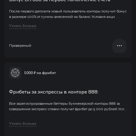
После первого депозита новый пользователь конторы получит бонус
в размере 100% от суммы внесенной на баланс.Условия акци. . .
Узнать больше
Провереный
5000 ₽
на фрибет
Фрибеты за экспрессы в конторе 888:
Все зарегистрированные беттеры букмекерской конторы 888 за
совершение экспресс-ставки получат фрибет до 5 000 рублей.Усл. .
.
Узнать больше