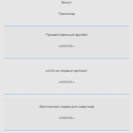
Бонус
Промокод
Приветственный фрибет
«ХХХХХ»
100% на первый депозит
«ХХХХХ»
Бесплатная ставка для новичков
«ХХХХХ»