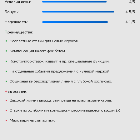
Условия игры:
4/5
Бонусы:
4.5/5
Надежность:
4.1/5
Преимущества:
Бесплатные ставки для новых игроков.
Компенсация налога фрибетом.
Конструктор ставок, кэшаут и пр. специальные функции.
На отдельные события предложения с нулевой маржой.
Обширная киберспортивная линия с глубокой росписью.
Недостатки:
Высокий лимит вывода выигрыша на пластиковые карты.
Ставки по ошибочным котировкам рассчитываются с кэфом 1.0.
Мало пари на статистику.