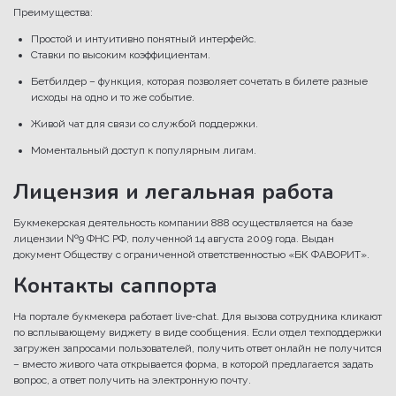
Преимущества:
Простой и интуитивно понятный интерфейс.
Ставки по высоким коэффициентам.
Бетбилдер – функция, которая позволяет сочетать в билете разные
исходы на одно и то же событие.
Живой чат для связи со службой поддержки.
Моментальный доступ к популярным лигам.
Лицензия и легальная работа
Букмекерская деятельность компании 888 осуществляется на базе
лицензии №9 ФНС РФ, полученной 14 августа 2009 года. Выдан
документ Обществу с ограниченной ответственностью «БК ФАВОРИТ».
Контакты саппорта
На портале букмекера работает live-chat. Для вызова сотрудника кликают
по всплывающему виджету в виде сообщения. Если отдел техподдержки
загружен запросами пользователей, получить ответ онлайн не получится
– вместо живого чата открывается форма, в которой предлагается задать
вопрос, а ответ получить на электронную почту.