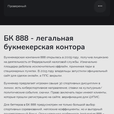
Провереный
БК 888 - легальная
букмекерская контора
Букмекерская компания 888 открылась в 2009 году, получив лицензию
на деятельность от Федеральной налоговой службы. Изначально
площадка работала исключительно оффлайн, принимая пари в
стационарных пунктах. В 2015 году владельцы запустили официальный
сайт для сделок онлайн, а ППС закрыли.
Букмекер предлагает игрокам свыше 30 спортивных дисциплин в
линии, есть киберспортивное направление, ставки на культурные/
политические события, скачки. Право заключать пари имеют клиенты,
которые прошли регистрацию на сайте, верификацию для ЦУПИС.
Для беттеров в БК 888 предусмотрен не только большой выбор
спортивных соревнований, неплохие коэффициенты, но и выгодный
приветственный бонус. Отличительная особенность bookmaker 888 –