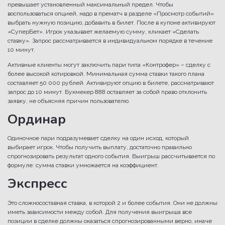
превышает установленный максимальный предел. Чтобы
воспользоваться опцией, надо в прематч в разделе «Просмотр событий»
выбрать нужную позицию, добавить в билет. После в купоне активируют
«СуперБет». Игрок указывает желаемую сумму, кликает «Сделать
ставку». Запрос рассматривается в индивидуальном порядке в течение
10 минут.
Активные клиенты могут заключить пари типа «Контрофер» – сделку с
более высокой котировкой. Минимальная сумма ставки такого плана
составляет 50 000 рублей. Активируют опцию в билете, рассматривают
запрос до 10 минут. Букмекер 888 оставляет за собой право отклонить
заявку, не объясняя причин пользователю.
Ординар
Одиночное пари подразумевает сделку на один исход, который
выбирает игрок. Чтобы получить выплату, достаточно правильно
спрогнозировать результат одного события. Выигрыш рассчитывается по
формуле: сумма ставки умножается на коэффициент.
Экспресс
Это сложносоставная ставка, в которой 2 и более события. Они не должны
иметь зависимости между собой. Для получения выигрыша все
позиции в сделке должны оказаться спрогнозированными верно, иначе