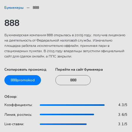
Букмекеры
888
888
Букмекерская компания 888 открылась в 2009 году, получив лицензию
на деятельность от Федеральной налоговой службы. Изначально
площадка работала исключительно оффлайн, принимая пари в
стационарных пунктах. В 2015 году владельцы запустили официальный
сайт для сделок онлайн, а ППС закрыли.
Скопировать промокод
Перейти на сайт букмекера
888promokod
888
Обзор:
Коэффициенты:
4.3/5
Линия, роспись:
3.6/5
Live-ставки:
3.1/5