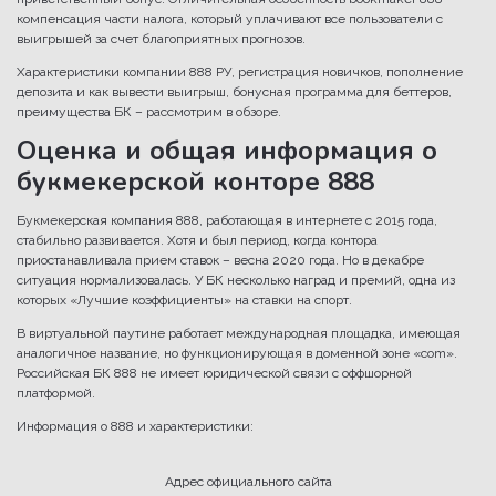
компенсация части налога, который уплачивают все пользователи с
выигрышей за счет благоприятных прогнозов.
Характеристики компании 888 РУ, регистрация новичков, пополнение
депозита и как вывести выигрыш, бонусная программа для беттеров,
преимущества БК – рассмотрим в обзоре.
Оценка и общая информация о
букмекерской конторе 888
Букмекерская компания 888, работающая в интернете с 2015 года,
стабильно развивается. Хотя и был период, когда контора
приостанавливала прием ставок – весна 2020 года. Но в декабре
ситуация нормализовалась. У БК несколько наград и премий, одна из
которых «Лучшие коэффициенты» на ставки на спорт.
В виртуальной паутине работает международная площадка, имеющая
аналогичное название, но функционирующая в доменной зоне «com».
Российская БК 888 не имеет юридической связи с оффшорной
платформой.
Информация о 888 и характеристики:
Адрес официального сайта