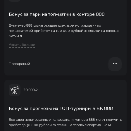
Бонус за пари на топ-матчи в конторе 888
Букмекер 888 вознаграждает всех зарегистрированных
пользователей фрибетом на 100 000 рублей за сделки на топовые
матчи п. . .
Узнать больше
Провереный
30 000 ₽
Бонус за прогнозы на ТОП-турниры в БК 888
Все зарегистрированные пользователи конторы 888 могут получить
фрибет до 30 000 рублей за ставки на топовые спортивные м. . .