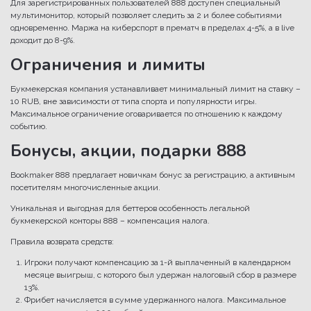
Для зарегистрированных пользователей 888 доступен специальный
мультимонитор, который позволяет следить за 2 и более событиями
одновременно. Маржа на киберспорт в прематч в пределах 4-5%, а в live
доходит до 8-9%.
Ограничения и лимиты
Букмекерская компания устанавливает минимальный лимит на ставку –
10 RUB, вне зависимости от типа спорта и популярности игры.
Максимальное ограничение оговаривается по отношению к каждому
событию.
Бонусы, акции, подарки 888
Bookmaker 888 предлагает новичкам бонус за регистрацию, а активным
посетителям многочисленные акции.
Уникальная и выгодная для беттеров особенность легальной
букмекерской конторы 888 – компенсация налога.
Правила возврата средств:
Игроки получают компенсацию за 1-й выплаченный в календарном
месяце выигрыш, с которого был удержан налоговый сбор в размере
13%.
Фрибет начисляется в сумме удержанного налога. Максимальное