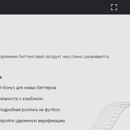
 времени беттинговый продукт неустанно развивается,
а:
й бонус для новых беттеров.
яльности с кэшбэком.
подробная роспись на футбол.
пройти удаленную верификацию.