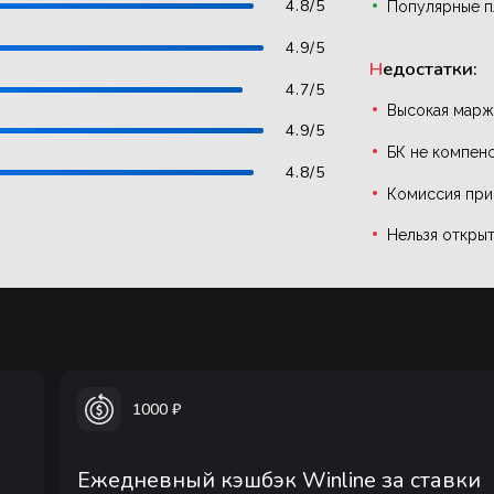
4.8/5
Популярные п
4.9/5
Недостатки:
4.7/5
Высокая марж
4.9/5
БК не компенс
4.8/5
Комиссия при
Нельзя открыт
1000 ₽
Ежедневный кэшбэк Winline за ставки