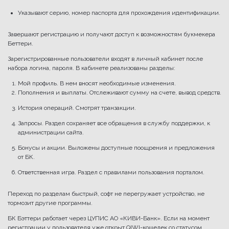
Указывают серию, номер паспорта для прохождения идентификации.
Завершают регистрацию и получают доступ к возможностям букмекера
Беттери.
Зарегистрированные пользователи входят в личный кабинет после
набора логина, пароля. В кабинете реализованы разделы:
Мой профиль. В нем вносят необходимые изменения.
Пополнения и выплаты. Отслеживают сумму на счете, вывод средств.
История операций. Смотрят транзакции.
Запросы. Раздел сохраняет все обращения в службу поддержки, к
администрации сайта.
Бонусы и акции. Выложены доступные поощрения и предложения
от БК.
Ответственная игра. Раздел с правилами пользования порталом.
Переход по разделам быстрый, софт не перегружает устройство, не
тормозит другие программы.
БК Бэттери работает через ЦУПИС АО «КИВИ-Банк». Если на момент
регистрации у пользователя уже открыт QIWI-кошелек со статусом