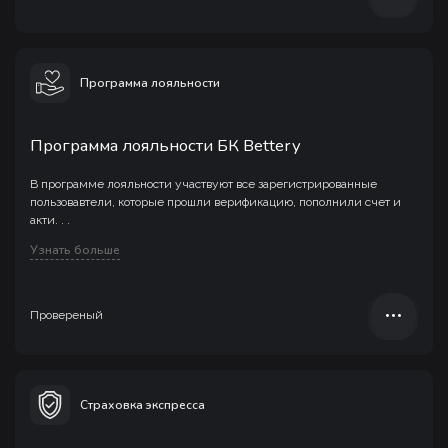
Программа лояльности
Программа лояльности БК Bettery
В программе лояльности участвуют все зарегистрированные
пользовавтели, которые прошли верификацию, пополнили счет и
акти. . .
Узнать больше
Провереный
Страховка экспресса