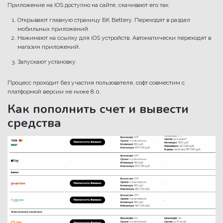
Приложение на IOS доступно на сайте, скачивают его так:
Открывают главную страницу БК Bettery. Переходят в раздел
мобильных приложений.
Нажимают на ссылку для iOS устройств. Автоматически переходят в
магазин приложений.
Запускают установку.
Процесс проходит без участия пользователя, софт совместим с
платформой версии не ниже 8.0.
Как пополнить счет и вывести
средства