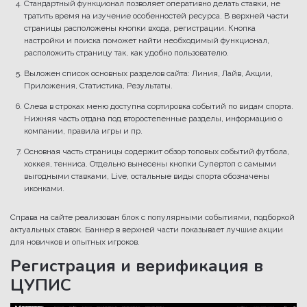
Стандартный функционал позволяет оперативно делать ставки, не
тратить время на изучение особенностей ресурса. В верхней части
страницы расположены кнопки входа, регистрации. Кнопка
настройки и поиска поможет найти необходимый функционал,
расположить страницу так, как удобно пользователю.
Выложен список основных разделов сайта: Линия, Лайв, Акции,
Приложения, Статистика, Результаты.
Слева в строках меню доступна сортировка событий по видам спорта.
Нижняя часть отдана под второстепенные разделы, информацию о
компании, правила игры и пр.
Основная часть страницы содержит обзор топовых событий футбола,
хоккея, тенниса. Отдельно вынесены кнопки Супертоп с самыми
выгодными ставками, Live, остальные виды спорта обозначены
иконками.
Справа на сайте реализован блок с популярными событиями, подборкой
актуальных ставок. Баннер в верхней части показывает лучшие акции
для новичков и опытных игроков.
Регистрация и верификация в
ЦУПИС