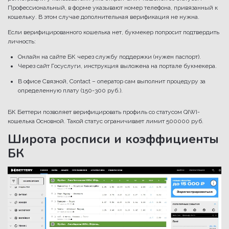
Профессиональный, в форме указывают номер телефона, привязанный к
кошельку. В этом случае дополнительная верификация не нужна.
Если верифицированного кошелька нет, букмекер попросит подтвердить
личность:
Онлайн на сайте БК через службу поддержки (нужен паспорт).
Через сайт Госуслуги, инструкция выложена на портале букмекера.
В офисе Связной, Contact – оператор сам выполнит процедуру за
определенную плату (150-300 руб.).
БК Беттери позволяет верифицировать профиль со статусом QIWI-
кошелька Основной. Такой статус ограничивает лимит 500000 руб.
Широта росписи и коэффициенты
БК