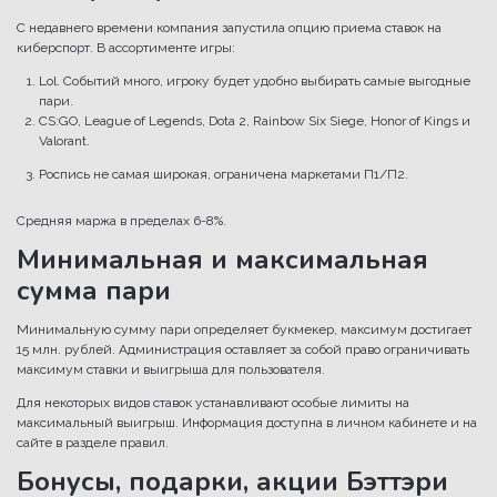
С недавнего времени компания запустила опцию приема ставок на
киберспорт. В ассортименте игры:
Lol. Событий много, игроку будет удобно выбирать самые выгодные
пари.
CS:GO, League of Legends, Dota 2, Rainbow Six Siege, Honor of Kings и
Valorant.
Роспись не самая широкая, ограничена маркетами П1/П2.
Средняя маржа в пределах 6-8%.
Минимальная и максимальная
сумма пари
Минимальную сумму пари определяет букмекер, максимум достигает
15 млн. рублей. Администрация оставляет за собой право ограничивать
максимум ставки и выигрыша для пользователя.
Для некоторых видов ставок устанавливают особые лимиты на
максимальный выигрыш. Информация доступна в личном кабинете и на
сайте в разделе правил.
Бонусы, подарки, акции Бэттэри