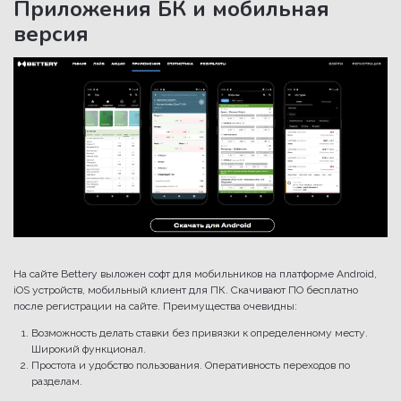
Приложения БК и мобильная
версия
На сайте Bettery выложен софт для мобильников на платформе Android,
iOS устройств, мобильный клиент для ПК. Скачивают ПО бесплатно
после регистрации на сайте. Преимущества очевидны:
Возможность делать ставки без привязки к определенному месту.
Широкий функционал.
Простота и удобство пользования. Оперативность переходов по
разделам.