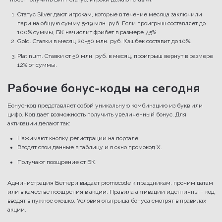
Статус Silver дают игрокам, которые в течение месяца заключили
пари на общую сумму 5-19 млн. руб. Если проигрыш составляет до
100% суммы, БК начислит фрибет в размере 7,5%.
Gold. Ставки в месяц 20-50 млн. руб. Кэшбек составит до 10%.
Platinum. Ставки от 50 млн. руб. в месяц, проигрыш вернут в размере
12% от суммы.
Рабочие бонус-коды на сегодня
Бонус-код представляет собой уникальную комбинацию из букв или
цифр. Код дает возможность получить увеличенный бонус. Для
активации делают так:
Нажимают кнопку регистрации на портале.
Вводят свои данные в таблицу и в окно промокод Х.
Получают поощрение от БК.
Администрация Беттери выдает promocode к праздникам, прочим датам
или в качестве поощрения в акции. Правила активации идентичны – код
вводят в нужное окошко. Условия отыгрыша бонуса смотрят в правилах
акции.