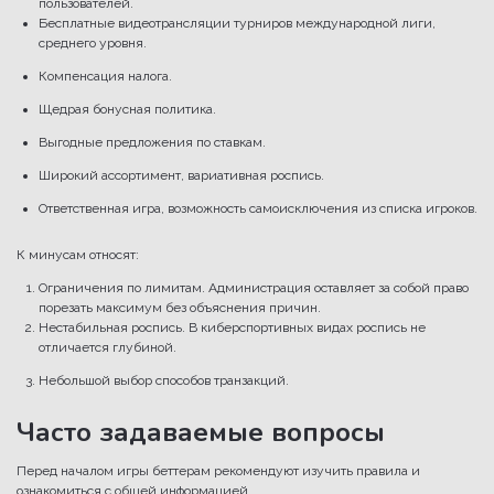
пользователей.
Бесплатные видеотрансляции турниров международной лиги,
среднего уровня.
Компенсация налога.
Щедрая бонусная политика.
Выгодные предложения по ставкам.
Широкий ассортимент, вариативная роспись.
Ответственная игра, возможность самоисключения из списка игроков.
К минусам относят:
Ограничения по лимитам. Администрация оставляет за собой право
порезать максимум без объяснения причин.
Нестабильная роспись. В киберспортивных видах роспись не
отличается глубиной.
Небольшой выбор способов транзакций.
Часто задаваемые вопросы
Перед началом игры беттерам рекомендуют изучить правила и
ознакомиться с общей информацией.