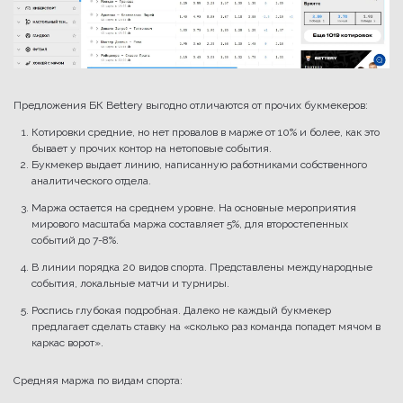
Предложения БК Bettery выгодно отличаются от прочих букмекеров:
Котировки средние, но нет провалов в марже от 10% и более, как это
бывает у прочих контор на нетоповые события.
Букмекер выдает линию, написанную работниками собственного
аналитического отдела.
Маржа остается на среднем уровне. На основные мероприятия
мирового масштаба маржа составляет 5%, для второстепенных
событий до 7-8%.
В линии порядка 20 видов спорта. Представлены международные
события, локальные матчи и турниры.
Роспись глубокая подробная. Далеко не каждый букмекер
предлагает сделать ставку на «сколько раз команда попадет мячом в
каркас ворот».
Средняя маржа по видам спорта: