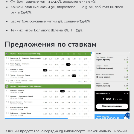
Футбол: главные матчи 4-4,5%, второстепенные 5%.
Хоккей: главные матчи 5%, второстепенные 5-6%, события низкого
ранга 7,5-8%.
Баскетбол: основные матчи 5%, средние 7,5-8%.
Теннис: игры Большого Шлема 5%, ITF 7,5%.
Предложения по ставкам
В линии представлено порядка 25 видов спорта. Максимально широкий